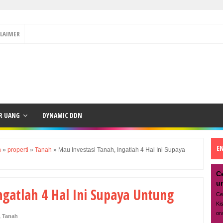
CLAIMER
R UANG
DYNAMIC DDN
E
n
»
properti
»
Tanah
»
Mau Investasi Tanah, Ingatlah 4 Hal Ini Supaya
C
u
ngatlah 4 Hal Ini Supaya Untung
Ce
Ki
or
,
Tanah