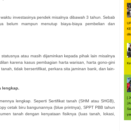
a waktu investasinya pendek misalnya dibawah 3 tahun. Sebab
nya belum mampun menutup biaya-biaya pembelian dan
UP
K
di
statusnya atau masih dijaminkan kepada pihak lain misalnya
ilan karena kasus pembagian harta warisan, harta gono-gini
Ke
nah, tidak bersertifikat, perkara sita jaminan bank, dan lain-
da
a lengkap.
[ 
mennya lengkap. Seperti Sertifikat tanah (SHM atau SHGB),
JA
opy cetak biru bangunannya (blue printnya), SPPT PBB tahun
Sa
kumen tanah dengan kenyataan fisiknya (luas tanah, lokasi,
yan