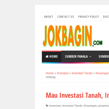
ABOUT
CONTACT US
PRIVACY POLICY
DIS
HOME
SUMBER PAHALA
SUMBE
Home
»
Investasi
»
Investasi Tanah
»
Keuanga
Untung
Mau Investasi Tanah, I
Investasi
,
Investasi Tanah
,
Keuangan
,
properti