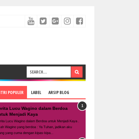
NTRI POPULER
LABEL
ARSIP BLOG
erita Lucu Wagino dalam Berdoa
ntuk Menjadi Kaya
rita Lucu Wagino dalam Berdoa untuk Menjadi Kaya .
sah Wagino yang berdoa : Ya Tuhan, jadikan aku
ang yang cuma dengan kipas-kipa...