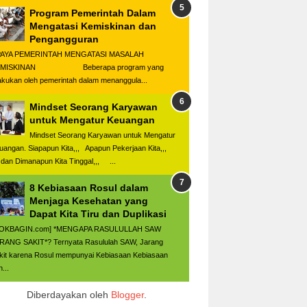
Program Pemerintah Dalam
Mengatasi Kemiskinan dan
Pengangguran
AYA PEMERINTAH MENGATASI MASALAH
EMISKINAN Beberapa program yang
lakukan oleh pemerintah dalam menanggula...
Mindset Seorang Karyawan
untuk Mengatur Keuangan
Mindset Seorang Karyawan untuk Mengatur
uangan. Siapapun Kita,,, Apapun Pekerjaan Kita,,,
n Dimanapun Kita Tinggal,,, ...
8 Kebiasaan Rosul dalam
Menjaga Kesehatan yang
Dapat Kita Tiru dan Duplikasi
JOKBAGIN.com] *MENGAPA RASULULLAH SAW
RANG SAKIT*? Ternyata Rasululah SAW, Jarang
kit karena Rosul mempunyai Kebiasaan Kebiasaan
...
Diberdayakan oleh
Blogger
.