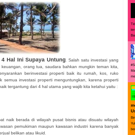
Ti
te
Ba
h 4 Hal Ini Supaya Untung
. Salah satu investasi yang
#S
n keuangan, orang tua, saudara bahkan mungkin teman kita,
Ma
yarankan berinvestasi properti baik itu rumah, kos, ruko
me
 semua investasi properti menguntungkan, karena properti
naik tergantung dari 4 hal utama yang wajib kita ketahui yaitu :
m
Us
Bi
 naik berada di wilayah pusat bisnis atau disuatu wilayah
Yu
awasan pemukiman maupun kawasan industri karena banyak
ber
jual belikan atau likuid.