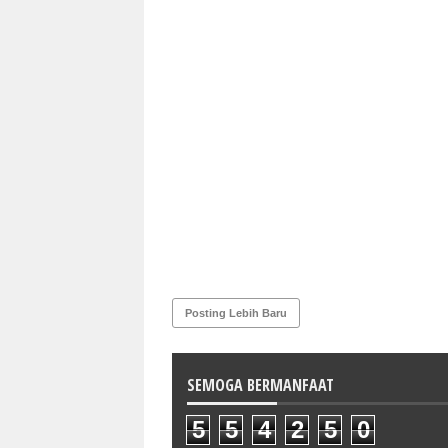
Posting Lebih Baru
SEMOGA BERMANFAAT
5
5
4
2
5
0