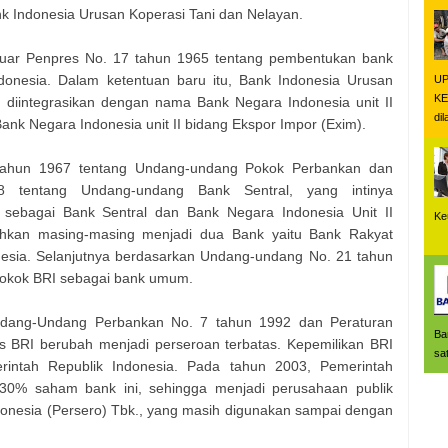
 Indonesia Urusan Koperasi Tani dan Nelayan.
eluar Penpres No. 17 tahun 1965 tentang pembentukan bank
onesia. Dalam ketentuan baru itu, Bank Indonesia Urusan
UP
K
 diintegrasikan dengan nama Bank Negara Indonesia unit II
di
nk Negara Indonesia unit II bidang Ekspor Impor (Exim).
tahun 1967 tentang Undang-undang Pokok Perbankan dan
 tentang Undang-undang Bank Sentral, yang intinya
 sebagai Bank Sentral dan Bank Negara Indonesia Unit II
Ke
ahkan masing-masing menjadi dua Bank yaitu Bank Rakyat
da
esia. Selanjutnya berdasarkan Undang-undang No. 21 tahun
pokok BRI sebagai bank umum.
ndang-Undang Perbankan No. 7 tahun 1992 dan Peraturan
Ba
s BRI berubah menjadi perseroan terbatas. Kepemilikan BRI
sa
intah Republik Indonesia. Pada tahun 2003, Pemerintah
30% saham bank ini, sehingga menjadi perusahaan publik
onesia (Persero) Tbk., yang masih digunakan sampai dengan