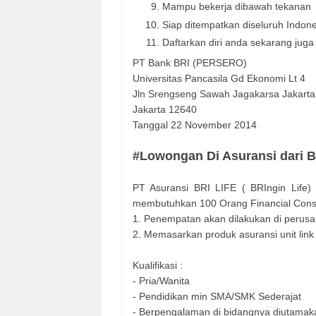
Mampu bekerja dibawah tekanan
Siap ditempatkan diseluruh Indon
Daftarkan diri anda sekarang juga
PT Bank BRI (PERSERO)
Universitas Pancasila Gd Ekonomi Lt 4
Jln Srengseng Sawah Jagakarsa Jakarta
Jakarta 12640
Tanggal 22 November 2014
#Lowongan Di Asuransi dari B
PT Asuransi BRI LIFE ( BRIngin Life)
membutuhkan 100 Orang Financial Consul
1. Penempatan akan dilakukan di perus
2. Memasarkan produk asuransi unit link 
Kualifikasi :
- Pria/Wanita
- Pendidikan min SMA/SMK Sederajat
- Berpengalaman di bidangnya diutamak