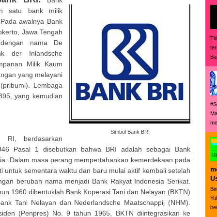
h satu bank milik
. Pada awalnya Bank
wokerto, Jawa Tengah
Ti
a dengan nama De
te
k der Inlandsche
Ba
mpanan Milik Kaum
angan yang melayani
(pribumi). Lembaga
1895, yang kemudian
#S
Ma
me
Simbol Bank BRI
 RI, berdasarkan
946 Pasal 1 disebutkan bahwa BRI adalah sebagai Bank
esia. Dalam masa perang mempertahankan kemerdekaan pada
m
i untuk sementara waktu dan baru mulai aktif kembali setelah
Us
engan berubah nama menjadi Bank Rakyat Indonesia Serikat.
Bi
hun 1960 dibentuklah Bank Koperasi Tani dan Nelayan (BKTN)
Yu
Bank Tani Nelayan dan Nederlandsche Maatschappij (NHM).
ber
iden (Penpres) No. 9 tahun 1965, BKTN diintegrasikan ke