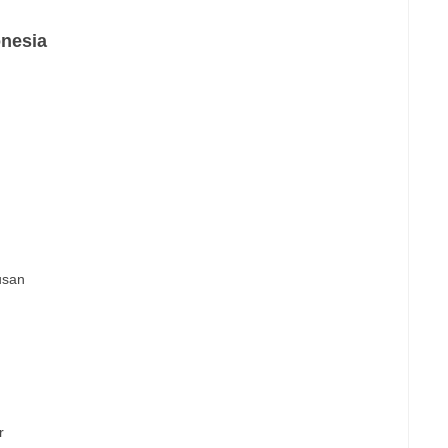
nesia
usan
r