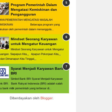
Program Pemerintah Dalam
Mengatasi Kemiskinan dan
Pengangguran
AYA PEMERINTAH MENGATASI MASALAH
EMISKINAN Beberapa program yang
lakukan oleh pemerintah dalam menanggula...
Mindset Seorang Karyawan
untuk Mengatur Keuangan
Mindset Seorang Karyawan untuk Mengatur
uangan. Siapapun Kita,,, Apapun Pekerjaan Kita,,,
n Dimanapun Kita Tinggal,,, ...
Syarat Menjadi Karyawan Bank
BRI
Simbol Bank BRI Syarat Menjadi Karyawan
nk BRI. Bank Rakyat Indonesia (BRI) adalah salah
tu bank milik pemerintah yang terbesar di...
Diberdayakan oleh
Blogger
.