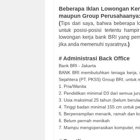
Beberapa Iklan Lowongan Ker
maupun Group Perusahaanya
(
Tips dari saya, bahwa beberapa l
untuk posisi-posisi tertentu hampi
lowongan kerja bank BRI yang pern
)
jika anda memenuhi syaratnya.
# Administrasi Back Office
Bank BRI - Jakarta
BANK BRI membutuhkan tenaga kerja, m
Sejahtera (PT. PKSS) Group BRI, untuk 
1. Pria/Wanita
2. Pendidikan minimal D3 dari semua ju
3. Usia maksimal 25 tahun (belum berula
4. Tinggi badan minimal 155 cm untuk 
5. Berpenampilan menarik, ramah dan ko
6. Belum pernah menikah
7. Mampu mengoperasikan komputer, min