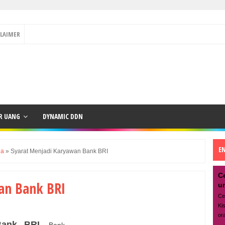
CLAIMER
R UANG
DYNAMIC DDN
E
ja
»
Syarat Menjadi Karyawan Bank BRI
C
an Bank BRI
u
Ce
Ki
or
Bank BRI.
Bank