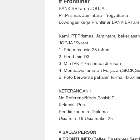
# Frontliner
BANK BRI area JOGJA
PT.Prismas Jamintara - Yogyakarta
Lowongan kerja Frontliner BANK BRI ar
Kami PT.Prismas Jamintara bekerjas
JOGJA *Syarat :
1. Pria max usia 25 tahun
2. Pend min D3
3. Min IPK 2.75 semua Jurusan
4. Membawa lamaran Fc ijazah,SKCK,Su
5. Foto berwarna pakaian formal 4x6:4le
KETERANGAN :
No Referensi/Kode Posisi: FL.
Kelamin: Pria.
Pendidikan min: Diploma.
Usia min: 19 Usia maks: 25
# SALES PERSON
# FRONTLINER (Teller, Customer Serv