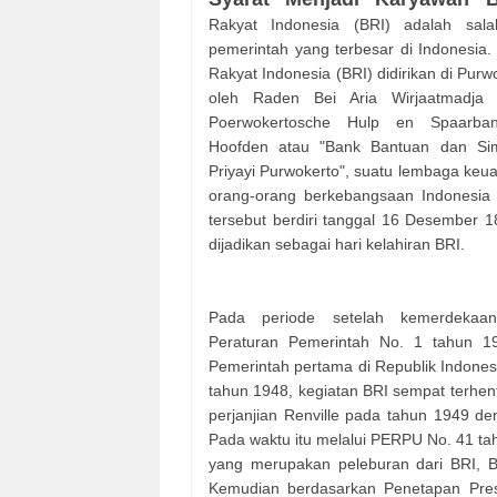
Rakyat Indonesia (BRI) adalah sala
pemerintah yang terbesar di Indonesia
Rakyat Indonesia (BRI) didirikan di Pur
oleh Raden Bei Aria Wirjaatmadj
Poerwokertosche Hulp en Spaarban
Hoofden atau "Bank Bantuan dan Si
Priyayi Purwokerto", suatu lembaga keu
orang-orang berkebangsaan Indonesia 
tersebut berdiri tanggal 16 Desember 
dijadikan sebagai hari kelahiran BRI.
Pada periode setelah kemerdekaan
Peraturan Pemerintah No. 1 tahun 1
Pemerintah pertama di Republik Indon
tahun 1948, kegiatan BRI sempat terhent
perjanjian Renville pada tahun 1949 d
Pada waktu itu melalui PERPU No. 41 ta
yang merupakan peleburan dari BRI, 
Kemudian berdasarkan Penetapan Pres