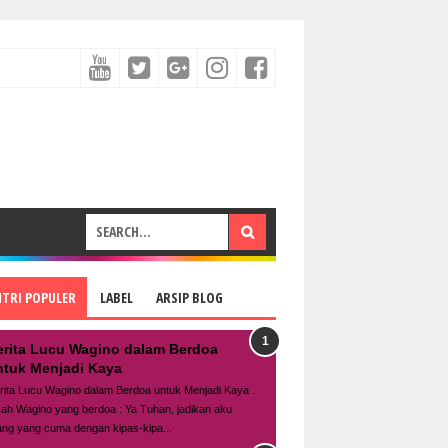
NTRI POPULER
LABEL
ARSIP BLOG
erita Lucu Wagino dalam Berdoa
ntuk Menjadi Kaya
rita Lucu Wagino dalam Berdoa untuk Menjadi Kaya .
sah Wagino yang berdoa : Ya Tuhan, jadikan aku
ang yang cuma dengan kipas-kipa...