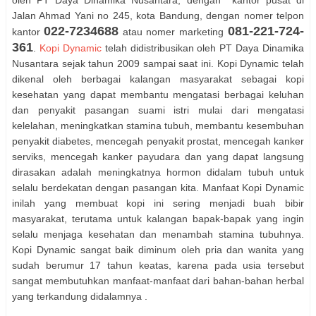
oleh PT Daya Dinamika Nusantara, dengan kantor pusat di
Jalan Ahmad Yani no 245, kota Bandung, dengan nomer telpon
022-7234688
081-221-724-
kantor
atau nomer marketing
361
.
Kopi Dynamic
telah didistribusikan oleh PT Daya Dinamika
Nusantara sejak tahun 2009 sampai saat ini. Kopi Dynamic telah
dikenal oleh berbagai kalangan masyarakat sebagai kopi
kesehatan yang dapat membantu mengatasi berbagai keluhan
dan penyakit pasangan suami istri mulai dari mengatasi
kelelahan, meningkatkan stamina tubuh, membantu kesembuhan
penyakit diabetes, mencegah penyakit prostat, mencegah kanker
serviks, mencegah kanker payudara dan yang dapat langsung
dirasakan adalah meningkatnya hormon didalam tubuh untuk
selalu berdekatan dengan pasangan kita. Manfaat Kopi Dynamic
inilah yang membuat kopi ini sering menjadi buah bibir
masyarakat, terutama untuk kalangan bapak-bapak yang ingin
selalu menjaga kesehatan dan menambah stamina tubuhnya.
Kopi Dynamic sangat baik diminum oleh pria dan wanita yang
sudah berumur 17 tahun keatas, karena pada usia tersebut
sangat membutuhkan manfaat-manfaat dari bahan-bahan herbal
yang terkandung didalamnya .