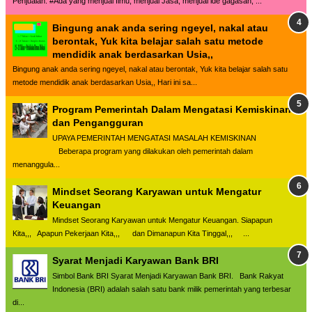
Penjualan. #Ada yang menjual Ilmu, menjual Jasa, menjual ide gagasan, ...
Bingung anak anda sering ngeyel, nakal atau
berontak, Yuk kita belajar salah satu metode
mendidik anak berdasarkan Usia,,
Bingung anak anda sering ngeyel, nakal atau berontak, Yuk kita belajar salah satu
metode mendidik anak berdasarkan Usia,, Hari ini sa...
Program Pemerintah Dalam Mengatasi Kemiskinan
dan Pengangguran
UPAYA PEMERINTAH MENGATASI MASALAH KEMISKINAN
Beberapa program yang dilakukan oleh pemerintah dalam
menanggula...
Mindset Seorang Karyawan untuk Mengatur
Keuangan
Mindset Seorang Karyawan untuk Mengatur Keuangan. Siapapun
Kita,,, Apapun Pekerjaan Kita,,, dan Dimanapun Kita Tinggal,,, ...
Syarat Menjadi Karyawan Bank BRI
Simbol Bank BRI Syarat Menjadi Karyawan Bank BRI. Bank Rakyat
Indonesia (BRI) adalah salah satu bank milik pemerintah yang terbesar
di...